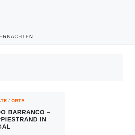
ERNACHTEN
STE
/
ORTE
DO BARRANCO –
PPIESTRAND IN
GAL