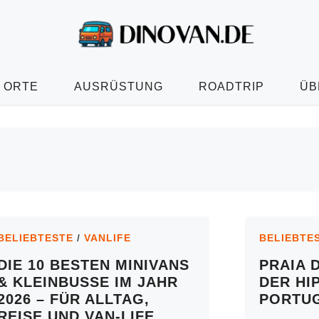
ORTE
AUSRÜSTUNG
ROADTRIP
ÜB
BELIEBTESTE
/
VANLIFE
BELIEBTE
DIE 10 BESTEN MINIVANS
PRAIA 
& KLEINBUSSE IM JAHR
DER HI
2026 – FÜR ALLTAG,
PORTU
REISE UND VAN-LIFE